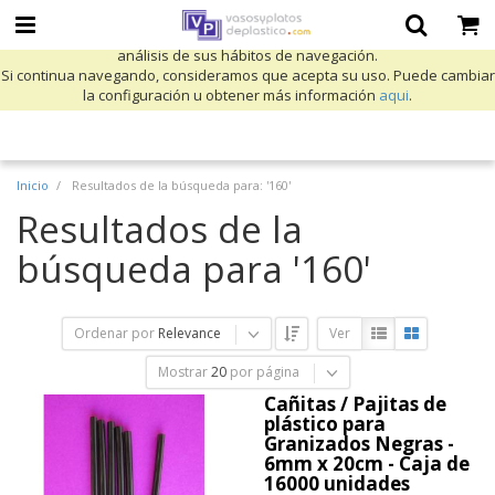
Utilizamos cookies propias y de terceros para mejorar nuestros servicios
y mostrarle publicidad relacionada con sus preferencias mediante el
análisis de sus hábitos de navegación.
Si continua navegando, consideramos que acepta su uso. Puede cambiar
la configuración u obtener más información
aqui
.
Inicio
Resultados de la búsqueda para: '160'
Resultados de la
búsqueda para '160'
Ordenar por
Relevance
Ver
Mostrar
20
por página
Cañitas / Pajitas de
plástico para
Granizados Negras -
6mm x 20cm - Caja de
16000 unidades