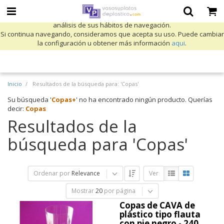
Utilizamos cookies propias y de terceros para mejorar nuestros servicios
y mostrarle publicidad relacionada con sus preferencias mediante el
análisis de sus hábitos de navegación.
Si continua navegando, consideramos que acepta su uso. Puede cambiar
la configuración u obtener más información
aqui
.
Inicio
Resultados de la búsqueda para: 'Copas'
Su búsqueda '
Copas+
' no ha encontrado ningún producto. Querías
decir:
Copas
Resultados de la
búsqueda para 'Copas'
Ordenar por
Relevance
Ver
Mostrar
20
por página
Copas de CAVA de
plástico tipo flauta
con pie negro - 240