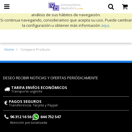
Utilizamos cookies propias y de terceros para mejorar nuestros servicios
y mostrarle publicidad relacionada con sus preferencias mediante el
análisis de sus hábitos de navegación.
Si continua navegando, consideramos que acepta su uso. Puede cambiar
la configuración u obtener más información
aqui
.
Home
Compare Products
DESEO RECIBIR NOTICIAS Y OFERTAS PERIÓDICAMENTE
TARIFA ENVÍOS ECONÓMICOS
Transporte urgente
PAGOS SEGUROS
Transferencia, Tarjeta y Paypal
96 312 16 56
644 752 547
Atención personalizada