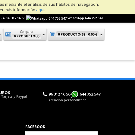
ias mediante el análisis de sus hábitos de navegación.
ner más información
aqui
.
 -
96 312 16 56
WhatsApp 644 752 547
Comparar
0 PRODUCTO(S) -
0,00 €
0 PRODUCTO(S)
UROS
96 312 16 56
644 752 547
 Tarjeta y Paypal
Atención personalizada
FACEBOOK