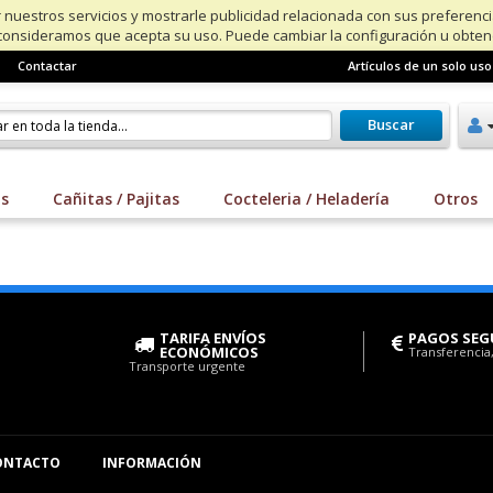
 nuestros servicios y mostrarle publicidad relacionada con sus preferenc
consideramos que acepta su uso. Puede cambiar la configuración u obte
Contactar
Artículos de un solo uso
Buscar
os
Cañitas / Pajitas
Cocteleria / Heladería
Otros
TARIFA ENVÍOS
PAGOS SEG
ECONÓMICOS
Transferencia,
Transporte urgente
ONTACTO
INFORMACIÓN