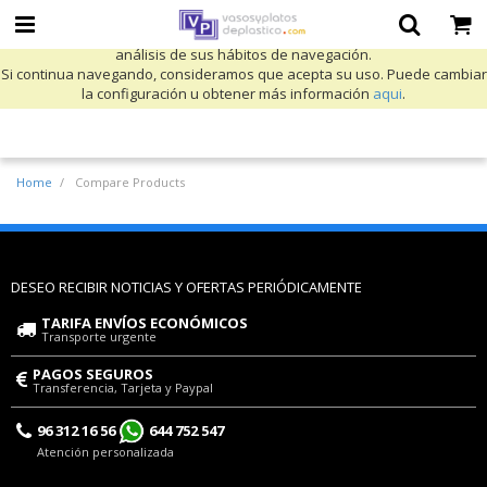
Utilizamos cookies propias y de terceros para mejorar nuestros servicios
y mostrarle publicidad relacionada con sus preferencias mediante el
análisis de sus hábitos de navegación.
Si continua navegando, consideramos que acepta su uso. Puede cambiar
la configuración u obtener más información
aqui
.
Home
Compare Products
DESEO RECIBIR NOTICIAS Y OFERTAS PERIÓDICAMENTE
TARIFA ENVÍOS ECONÓMICOS
Transporte urgente
PAGOS SEGUROS
Transferencia, Tarjeta y Paypal
96 312 16 56
644 752 547
Atención personalizada