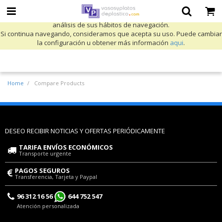
Utilizamos cookies propias y de terceros para mejorar nuestros servicios
y mostrarle publicidad relacionada con sus preferencias mediante el
análisis de sus hábitos de navegación.
Si continua navegando, consideramos que acepta su uso. Puede cambiar
la configuración u obtener más información
aqui
.
Home
Compare Products
DESEO RECIBIR NOTICIAS Y OFERTAS PERIÓDICAMENTE
TARIFA ENVÍOS ECONÓMICOS
Transporte urgente
PAGOS SEGUROS
Transferencia, Tarjeta y Paypal
96 312 16 56
644 752 547
Atención personalizada