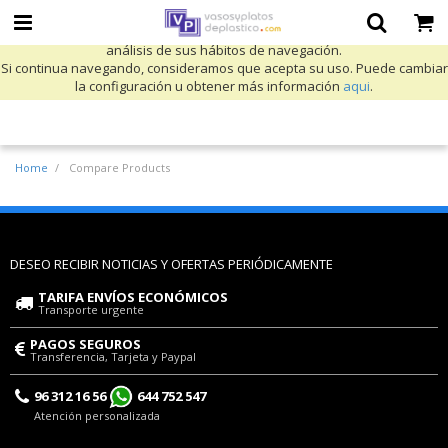
Utilizamos cookies propias y de terceros para mejorar nuestros servicios
y mostrarle publicidad relacionada con sus preferencias mediante el
análisis de sus hábitos de navegación.
Si continua navegando, consideramos que acepta su uso. Puede cambiar
la configuración u obtener más información
aqui
.
Home
Compare Products
DESEO RECIBIR NOTICIAS Y OFERTAS PERIÓDICAMENTE
TARIFA ENVÍOS ECONÓMICOS
Transporte urgente
PAGOS SEGUROS
Transferencia, Tarjeta y Paypal
96 312 16 56
644 752 547
Atención personalizada