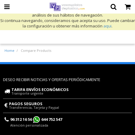
Utilizamos cookies propias y de terceros para mejorar nuestros servicios
y mostrarle publicidad relacionada con sus preferencias mediante el
análisis de sus hábitos de navegación.
Si continua navegando, consideramos que acepta su uso. Puede cambiar
la configuración u obtener más información
aqui
.
Home
Compare Products
DESEO RECIBIR NOTICIAS Y OFERTAS PERIÓDICAMENTE
TARIFA ENVÍOS ECONÓMICOS
Transporte urgente
PAGOS SEGUROS
Transferencia, Tarjeta y Paypal
96 312 16 56
644 752 547
Atención personalizada