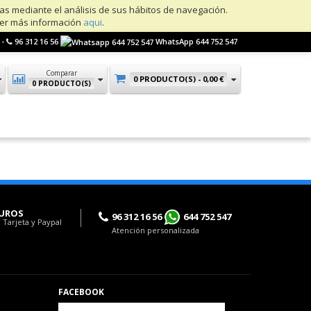
ias mediante el análisis de sus hábitos de navegación.
ner más información
aqui
.
 -
96 312 16 56
WhatsApp 644 752 547
Comparar
0 PRODUCTO(S) -
0,00 €
0 PRODUCTO(S)
UROS
96 312 16 56
644 752 547
 Tarjeta y Paypal
Atención personalizada
FACEBOOK