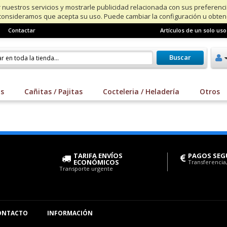
 nuestros servicios y mostrarle publicidad relacionada con sus preferenc
consideramos que acepta su uso. Puede cambiar la configuración u obte
Contactar
Artículos de un solo uso
Buscar
os
Cañitas / Pajitas
Cocteleria / Heladería
Otros
TARIFA ENVÍOS
PAGOS SEG
ECONÓMICOS
Transferencia,
Transporte urgente
ONTACTO
INFORMACIÓN