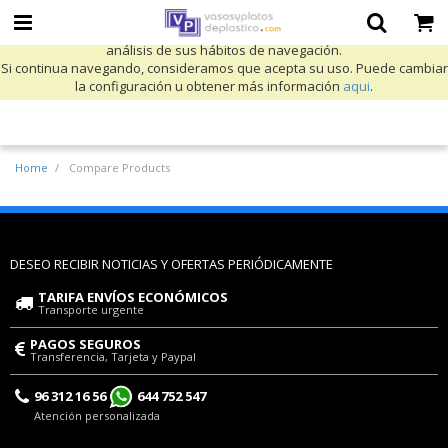
Utilizamos cookies propias y de terceros para mejorar nuestros servicios
y mostrarle publicidad relacionada con sus preferencias mediante el
análisis de sus hábitos de navegación.
Si continua navegando, consideramos que acepta su uso. Puede cambiar
la configuración u obtener más información
aqui
.
Home
Compare Products
DESEO RECIBIR NOTICIAS Y OFERTAS PERIÓDICAMENTE
TARIFA ENVÍOS ECONÓMICOS
Transporte urgente
PAGOS SEGUROS
Transferencia, Tarjeta y Paypal
96 312 16 56
644 752 547
Atención personalizada