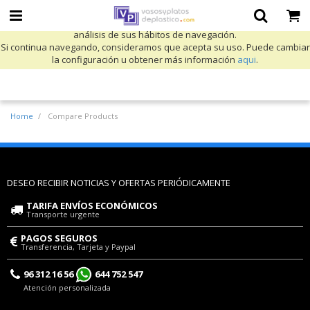
Utilizamos cookies propias y de terceros para mejorar nuestros servicios
y mostrarle publicidad relacionada con sus preferencias mediante el
análisis de sus hábitos de navegación.
Si continua navegando, consideramos que acepta su uso. Puede cambiar
la configuración u obtener más información
aqui
.
Home
Compare Products
DESEO RECIBIR NOTICIAS Y OFERTAS PERIÓDICAMENTE
TARIFA ENVÍOS ECONÓMICOS
Transporte urgente
PAGOS SEGUROS
Transferencia, Tarjeta y Paypal
96 312 16 56
644 752 547
Atención personalizada