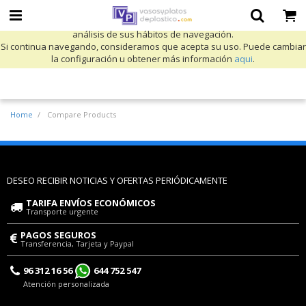
Utilizamos cookies propias y de terceros para mejorar nuestros servicios
y mostrarle publicidad relacionada con sus preferencias mediante el
análisis de sus hábitos de navegación.
Si continua navegando, consideramos que acepta su uso. Puede cambiar
la configuración u obtener más información
aqui
.
Home
Compare Products
DESEO RECIBIR NOTICIAS Y OFERTAS PERIÓDICAMENTE
TARIFA ENVÍOS ECONÓMICOS
Transporte urgente
PAGOS SEGUROS
Transferencia, Tarjeta y Paypal
96 312 16 56
644 752 547
Atención personalizada