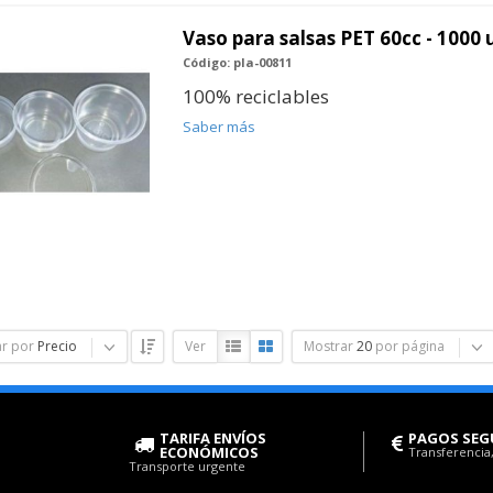
Vaso para salsas PET 60cc - 1000
Código: pla-00811
100% reciclables
Saber más
r por
Precio
Ver
Mostrar
20
por página
TARIFA ENVÍOS
PAGOS SEG
ECONÓMICOS
Transferencia,
Transporte urgente