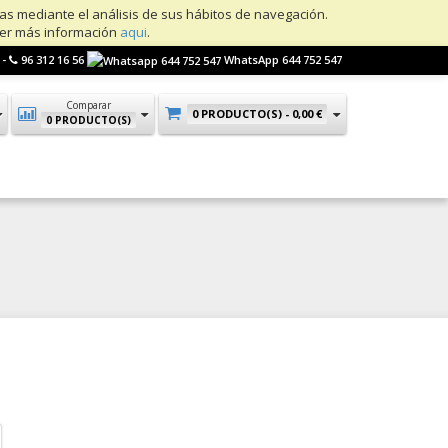
ias mediante el análisis de sus hábitos de navegación.
ner más información
aqui
.
 -
96 312 16 56
WhatsApp 644 752 547
Comparar
0 PRODUCTO(S) -
0,00 €
0 PRODUCTO(S)