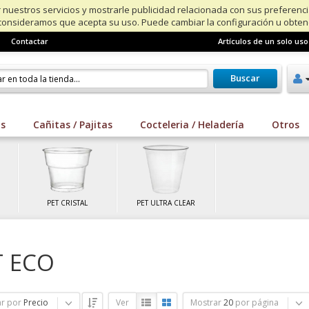
 nuestros servicios y mostrarle publicidad relacionada con sus preferenc
consideramos que acepta su uso. Puede cambiar la configuración u obte
Contactar
Artículos de un solo uso
Buscar
os
Cañitas / Pajitas
Cocteleria / Heladería
Otros
PET CRISTAL
PET ULTRA CLEAR
T ECO
r por
Precio
Ver
Mostrar
20
por página