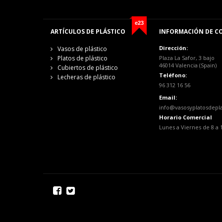
e23
ARTÍCULOS DE PLÁSTICO
INFORMACIÓN DE C
Dirección:
Vasos de plástico
Platos de plástico
Plaza La Safor, 3 bajo
46014 Valencia (Spain)
Cubiertos de plástico
Teléfono:
Lecheras de plástico
96 312 16 56
Email:
info@vasosyplatosdepl
Horario Comercial
Lunes a Viernes de 8 a 