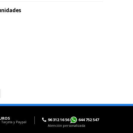
 unidades
UROS
96 312 16 56
644 752 547
 Tarjeta y Paypal
Atención personalizada