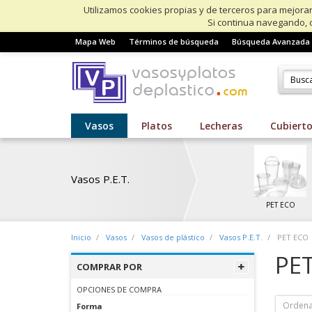
Utilizamos cookies propias y de terceros para mejorar
Si continua navegando, 
Mapa Web
Términos de búsqueda
Búsqueda Avanzada
Vasos
Platos
Lecheras
Cubiert
Vasos P.E.T.
PET ECO
Inicio
Vasos
Vasos de plástico
Vasos P.E.T.
PET ECO
PE
COMPRAR POR
OPCIONES DE COMPRA
Ordena
Forma