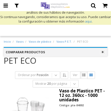
Utilizamos cookies propias y de terceros para mejorar nuestros servicios
y mostrarle publicidad relacionada con sus preferencias mediante el
análisis de sus hábitos de navegación.
Si continua navegando, consideramos que acepta su uso. Puede cambiar
la configuración u obtener más información
aqui
.
Inicio
Vasos
Vasos de plástico
Vasos P.E.T.
PET ECO
COMPARAR PRODUCTOS
PET ECO
Ordenar por
Posición
Ver
Mostrar
20
por página
Vaso de Plastico PET -
12 oz. 360cc - 1000
unidades
Código: pla-84002