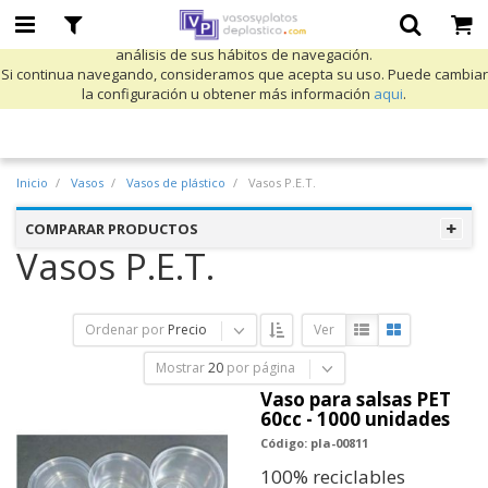
Utilizamos cookies propias y de terceros para mejorar nuestros servicios
y mostrarle publicidad relacionada con sus preferencias mediante el
análisis de sus hábitos de navegación.
Si continua navegando, consideramos que acepta su uso. Puede cambiar
la configuración u obtener más información
aqui
.
Inicio
Vasos
Vasos de plástico
Vasos P.E.T.
COMPARAR PRODUCTOS
Vasos P.E.T.
Ordenar por
Precio
Ver
Mostrar
20
por página
Vaso para salsas PET
60cc - 1000 unidades
Código: pla-00811
100% reciclables