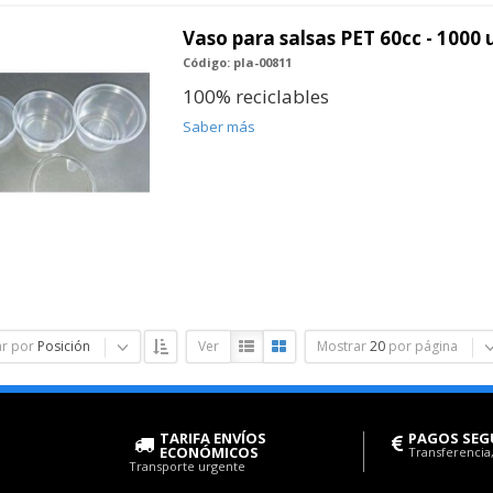
Vaso para salsas PET 60cc - 1000
Código: pla-00811
100% reciclables
Saber más
r por
Posición
Ver
Mostrar
20
por página
TARIFA ENVÍOS
PAGOS SEG
ECONÓMICOS
Transferencia,
Transporte urgente