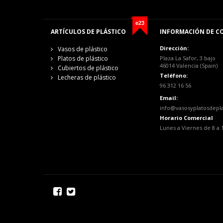
e23
ARTÍCULOS DE PLÁSTICO
INFORMACIÓN DE C
Dirección:
Vasos de plástico
Platos de plástico
Plaza La Safor, 3 bajo
46014 Valencia (Spain)
Cubiertos de plástico
Teléfono:
Lecheras de plástico
96 312 16 56
Email:
info@vasosyplatosdepl
Horario Comercial
Lunes a Viernes de 8 a 