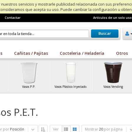
 nuestros servicios y mostrarle publicidad relacionada con sus preferenc
consideramos que acepta su uso. Puede cambiar la configuración u obte
Contactar
Artículos de un solo uso
Buscar
os
Cañitas / Pajitas
Cocteleria / Heladería
Otros
Vasos P.P.
Vasos Plástico Inyectado.
Vasos Vending
os P.E.T.
r por
Posición
Ver
Mostrar
20
por página