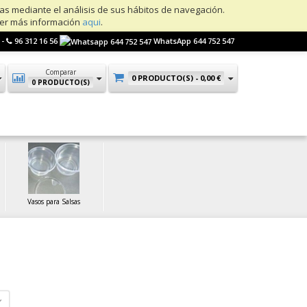
ias mediante el análisis de sus hábitos de navegación.
ner más información
aqui
.
 -
96 312 16 56
WhatsApp 644 752 547
Comparar
0 PRODUCTO(S) -
0,00 €
0 PRODUCTO(S)
Vasos para Salsas