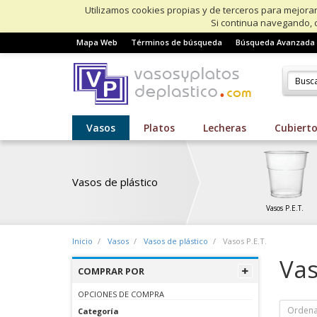
Utilizamos cookies propias y de terceros para mejorar
Si continua navegando, 
Mapa Web
Términos de búsqueda
Búsqueda Avanzada
Vasos
Platos
Lecheras
Cubiert
Vasos de plástico
Vasos P.E.T.
Inicio
Vasos
Vasos de plástico
Vasos P.E.T.
Vas
COMPRAR POR
OPCIONES DE COMPRA
Ordena
Categoría