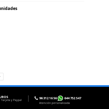
 unidades
UROS
96 312 16 56
644 752 547
 Tarjeta y Paypal
Atención personalizada