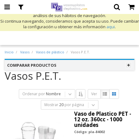
Utilizamos cookies propias y de terceros para mejorar nuestros servicios
y mostrarle publicidad relacionada con sus preferencias mediante el
análisis de sus hábitos de navegación.
Si continua navegando, consideramos que acepta su uso. Puede cambiar
la configuración u obtener más información
aqui
.
Inicio
Vasos
Vasos de plástico
Vasos P.E.T.
COMPARAR PRODUCTOS
Vasos P.E.T.
Ordenar por
Nombre
Ver
Mostrar
20
por página
Vaso de Plastico PET -
12 oz. 360cc - 1000
unidades
Código: pla-84002