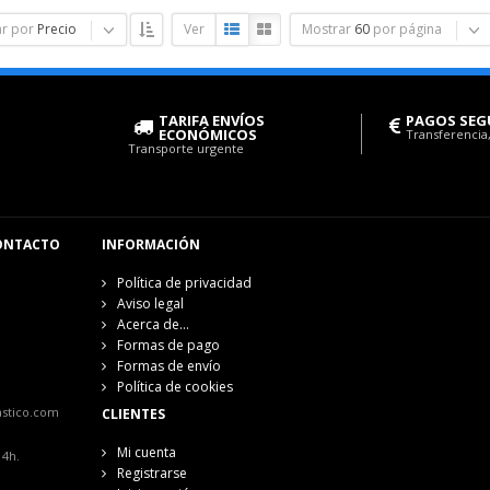
r por
Precio
Ver
Mostrar
60
por página
TARIFA ENVÍOS
PAGOS SEG
ECONÓMICOS
Transferencia,
Transporte urgente
ONTACTO
INFORMACIÓN
Política de privacidad
Aviso legal
Acerca de...
Formas de pago
Formas de envío
Política de cookies
astico.com
CLIENTES
Mi cuenta
14h.
Registrarse