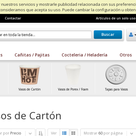
 nuestros servicios y mostrarle publicidad relacionada con sus preferenc
consideramos que acepta su uso. Puede cambiar la configuración u obte
Contactar
Artículos de un solo uso
Buscar
os
Cañitas / Pajitas
Cocteleria / Heladería
Otros
Vasos de Cartón
Vasos de Porex / Foam
Tapas para Vasos
os de Cartón
r por
Precio
Ver
Mostrar
60
por página