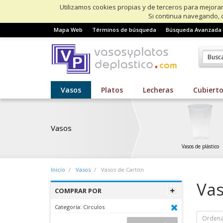
Utilizamos cookies propias y de terceros para mejorar
Si continua navegando, 
Mapa Web
Términos de búsqueda
Búsqueda Avanzada
Vasos
Platos
Lecheras
Cubiert
Vasos
Vasos de plástico
Inicio
Vasos
Vasos de Cartón
Vas
COMPRAR POR
Categoría:
Circulos
Ordena