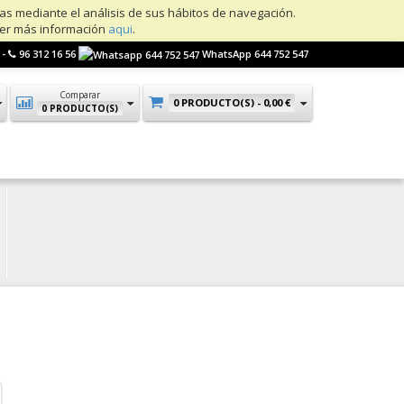
ias mediante el análisis de sus hábitos de navegación.
ner más información
aqui
.
 -
96 312 16 56
WhatsApp 644 752 547
Comparar
0 PRODUCTO(S) -
0,00 €
0 PRODUCTO(S)