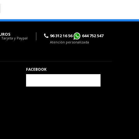
UROS
96 312 16 56
644 752 547
 Tarjeta y Paypal
Atención personalizada
FACEBOOK