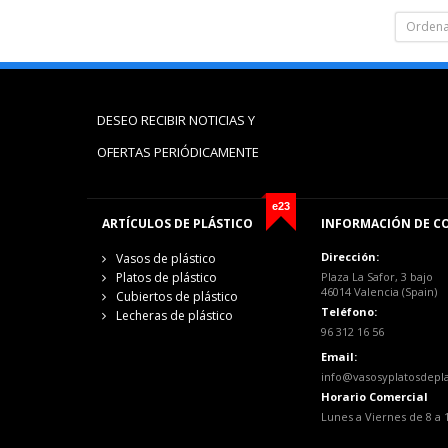
Ordena
DESEO RECIBIR NOTICIAS Y
OFERTAS PERIÓDICAMENTE
e23
ARTÍCULOS DE PLÁSTICO
INFORMACIÓN DE C
Dirección:
Vasos de plástico
Platos de plástico
Plaza La Safor, 3 bajo
46014 Valencia (Spain)
Cubiertos de plástico
Teléfono:
Lecheras de plástico
96 312 16 56
Email:
info@vasosyplatosdepl
Horario Comercial
Lunes a Viernes de 8 a 