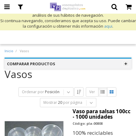
Utilizamos cookies propias y de terceros para mejorar nuestros servicios
y mostrarle publicidad relacionada con sus preferencias mediante el
análisis de sus hábitos de navegación.
Si continua navegando, consideramos que acepta su uso. Puede cambiar
la configuración u obtener más información
aqui
.
Inicio
Vasos
COMPARAR PRODUCTOS
Vasos
Ordenar por
Posición
Ver
Mostrar
20
por página
Vaso para salsas 100cc
- 1000 unidades
Código: pla-00808
100% reciclables