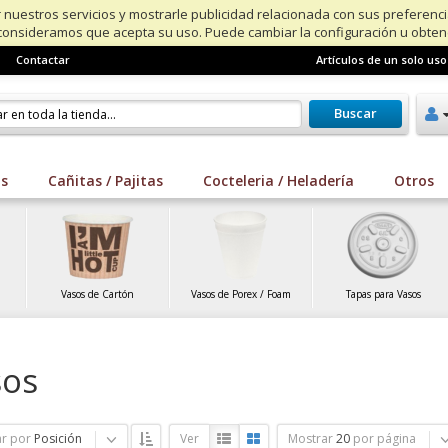
 nuestros servicios y mostrarle publicidad relacionada con sus preferenc
consideramos que acepta su uso. Puede cambiar la configuración u obte
Contactar
Artículos de un solo uso
Buscar
os
Cañitas / Pajitas
Cocteleria / Heladería
Otros
Vasos de Cartón
Vasos de Porex / Foam
Tapas para Vasos
sos
r por
Posición
Ver
Mostrar
20
por página