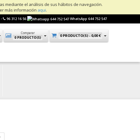
ias mediante el análisis de sus hábitos de navegación.
ner más información
aqui
.
 -
96 312 16 56
WhatsApp 644 752 547
Comparar
0 PRODUCTO(S) -
0,00 €
0 PRODUCTO(S)