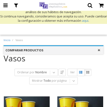
Utilizamos cookies propias y de terceros para mejorar nuestros servicios
y mostrarle publicidad relacionada con sus preferencias mediante el
análisis de sus hábitos de navegación.
Si continua navegando, consideramos que acepta su uso. Puede cambiar
la configuración u obtener más información
aqui
.
Inicio
Vasos
COMPARAR PRODUCTOS
Vasos
Ordenar por
Nombre
Ver
Mostrar
Todo
por página