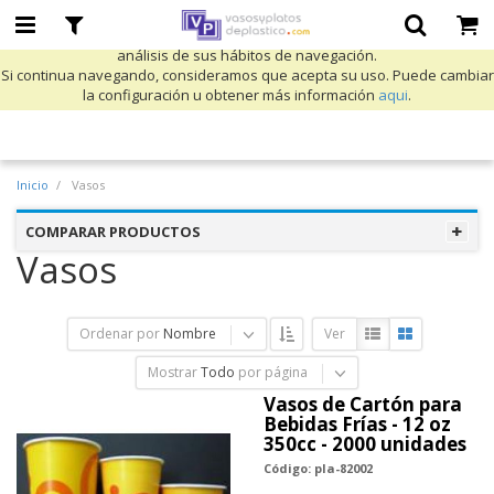
Utilizamos cookies propias y de terceros para mejorar nuestros servicios
y mostrarle publicidad relacionada con sus preferencias mediante el
análisis de sus hábitos de navegación.
Si continua navegando, consideramos que acepta su uso. Puede cambiar
la configuración u obtener más información
aqui
.
Inicio
Vasos
COMPARAR PRODUCTOS
Vasos
Ordenar por
Nombre
Ver
Mostrar
Todo
por página
Vasos de Cartón para
Bebidas Frías - 12 oz
350cc - 2000 unidades
Código: pla-82002