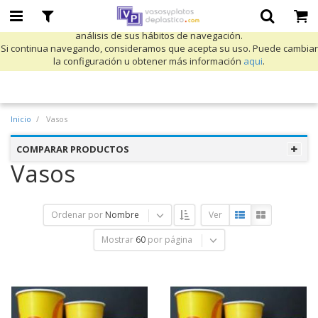
Utilizamos cookies propias y de terceros para mejorar nuestros servicios
y mostrarle publicidad relacionada con sus preferencias mediante el
análisis de sus hábitos de navegación.
Si continua navegando, consideramos que acepta su uso. Puede cambiar
la configuración u obtener más información
aqui
.
Inicio
Vasos
COMPARAR PRODUCTOS
Vasos
Ordenar por
Nombre
Ver
Mostrar
60
por página