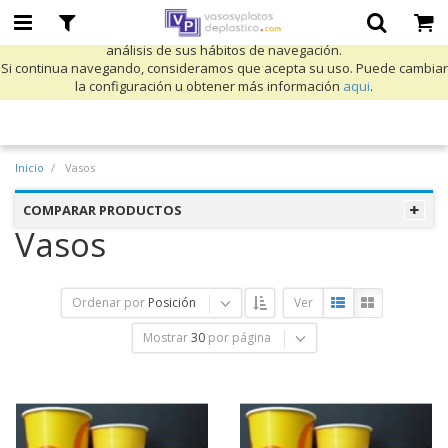
Utilizamos cookies propias y de terceros para mejorar nuestros servicios
y mostrarle publicidad relacionada con sus preferencias mediante el
análisis de sus hábitos de navegación.
Si continua navegando, consideramos que acepta su uso. Puede cambiar
la configuración u obtener más información
aqui
.
Inicio
Vasos
COMPARAR PRODUCTOS
Vasos
Ordenar por
Posición
Ver
Mostrar
30
por página