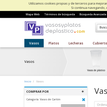
Utilizamos cookies propias y de terceros para mejorar
Si continua navegando, 
Mapa Web
Términos de búsqueda
Búsqueda Avanzada
Vasos
Platos
Lecheras
Cubiert
Vasos
Vasos de plástico
Inicio
Vasos
Va
COMPRAR POR
Categoría:
Vasos de Cartón
Ordena