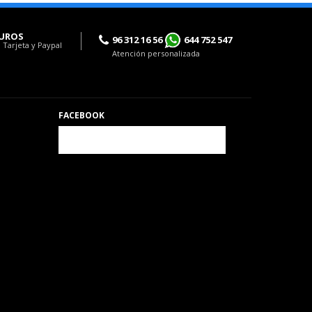
UROS
96 312 16 56
644 752 547
 Tarjeta y Paypal
Atención personalizada
FACEBOOK