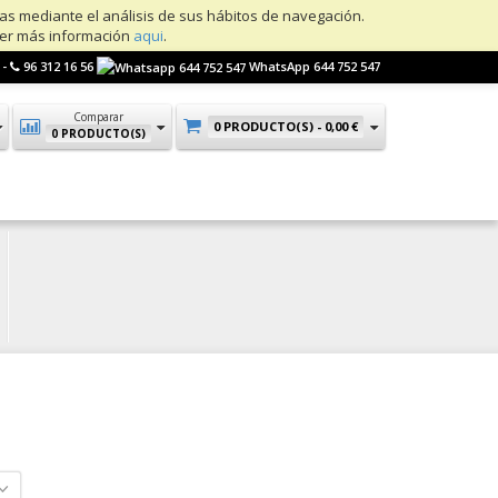
ias mediante el análisis de sus hábitos de navegación.
ner más información
aqui
.
 -
96 312 16 56
WhatsApp 644 752 547
Comparar
0 PRODUCTO(S) -
0,00 €
0 PRODUCTO(S)