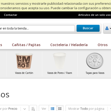
 nuestros servicios y mostrarle publicidad relacionada con sus preferenc
consideramos que acepta su uso. Puede cambiar la configuración u obte
Contactar
Artículos de un solo uso
Buscar
os
Cañitas / Pajitas
Cocteleria / Heladería
Otros
Vasos de Cartón
Vasos de Porex / Foam
Tapas para Vasos
sos
r por
Precio
Ver
Mostrar
Todo
por página