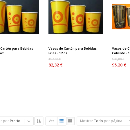
 Cartón para Bebidas
Vasos de Cartón para Bebidas
Vasos de C
oz...
Frías - 12 oz...
Caliente - 12
117,60 €
136,00 €
82,32 €
95,20 €
r por
Precio
Ver
Mostrar
Todo
por página