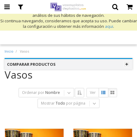
Utilizamos cookies propias y de terceros para mejorar nuestros servicios
y mostrarle publicidad relacionada con sus preferencias mediante el
análisis de sus hábitos de navegación.
Si continua navegando, consideramos que acepta su uso. Puede cambiar
la configuración u obtener más información
aqui
.
Inicio
Vasos
COMPARAR PRODUCTOS
Vasos
Ordenar por
Nombre
Ver
Mostrar
Todo
por página