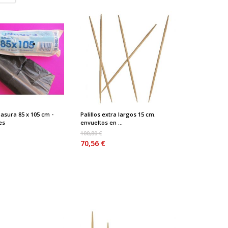
asura 85 x 105 cm -
Palillos extra largos 15 cm.
es
envueltos en ...
100,80 €
70,56 €