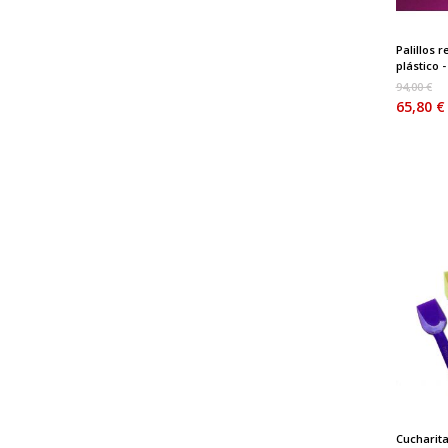
Palillos 
plástico - 
94,00 €
65,80 €
Cucharita