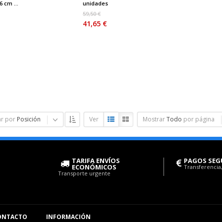
 cm ...
unidades
59,50 €
41,65 €
r por
Posición
Ver
Mostrar
Todo
por página
TARIFA ENVÍOS
PAGOS SEG
ECONÓMICOS
Transferencia,
Transporte urgente
ONTACTO
INFORMACIÓN