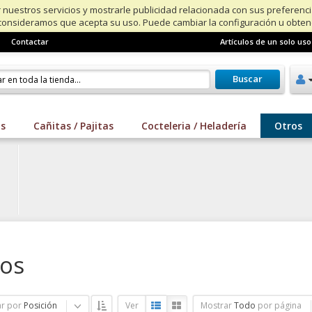
 nuestros servicios y mostrarle publicidad relacionada con sus preferenc
consideramos que acepta su uso. Puede cambiar la configuración u obte
Contactar
Artículos de un solo uso
Buscar
os
Cañitas / Pajitas
Cocteleria / Heladería
Otros
os
r por
Posición
Ver
Mostrar
Todo
por página