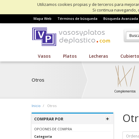
Utilizamos cookies propias y de terceros para mejorar
Si continua navegando, 
Mapa Web
Términos de búsqueda
Búsqueda Avanzada
Vasos
Platos
Lecheras
Cubiert
Otros
Complementos
Inicio
Otros
Otr
COMPRAR POR
OPCIONES DE COMPRA
Ordena
Categoría