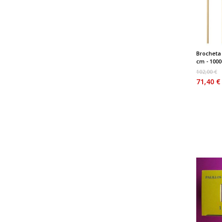
Brocheta
cm - 10000
102,00 €
71,40 €