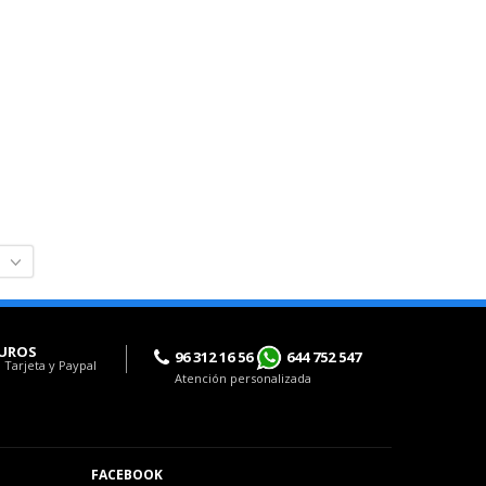
UROS
96 312 16 56
644 752 547
 Tarjeta y Paypal
Atención personalizada
FACEBOOK