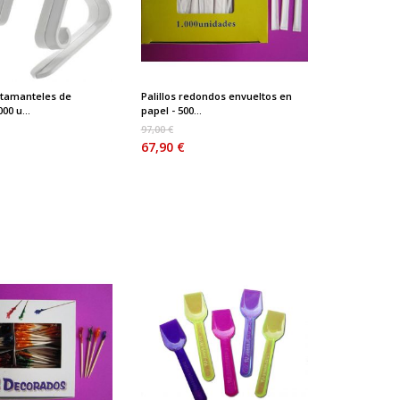
etamanteles de
Palillos redondos envueltos en
000 u...
papel - 500...
97,00 €
67,90 €