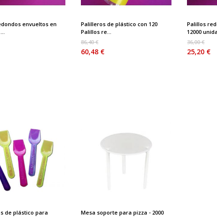
redondos envueltos en
Palilleros de plástico con 120
Palillos r
...
Palillos re...
12000 unid
86,40 €
36,00 €
60,48 €
25,20 €
s de plástico para
Mesa soporte para pizza - 2000