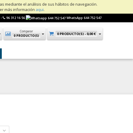
ias mediante el análisis de sus hábitos de navegación.
ner más información
aqui
.
 -
96 312 16 56
WhatsApp 644 752 547
Comparar
0 PRODUCTO(S) -
0,00 €
0 PRODUCTO(S)