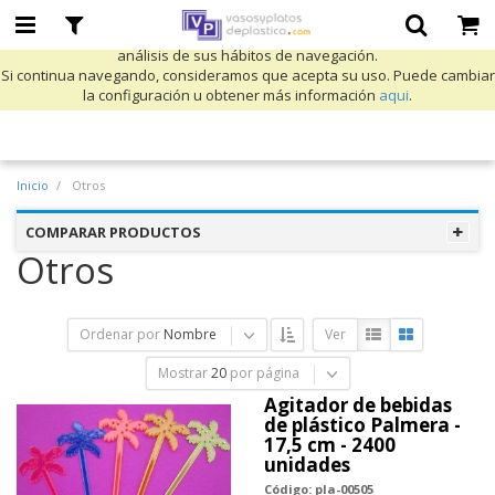
Utilizamos cookies propias y de terceros para mejorar nuestros servicios
y mostrarle publicidad relacionada con sus preferencias mediante el
análisis de sus hábitos de navegación.
Si continua navegando, consideramos que acepta su uso. Puede cambiar
la configuración u obtener más información
aqui
.
Inicio
Otros
COMPARAR PRODUCTOS
Otros
Ordenar por
Nombre
Ver
Mostrar
20
por página
Agitador de bebidas
de plástico Palmera -
17,5 cm - 2400
unidades
Código: pla-00505