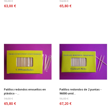
90,00 €
94,00 €
63,00 €
65,80 €
Palillos redondos envueltos en
Palillos redondos de 2 puntas -
plástico - ...
96000 unid...
94,00 €
96,00 €
65,80 €
67,20 €