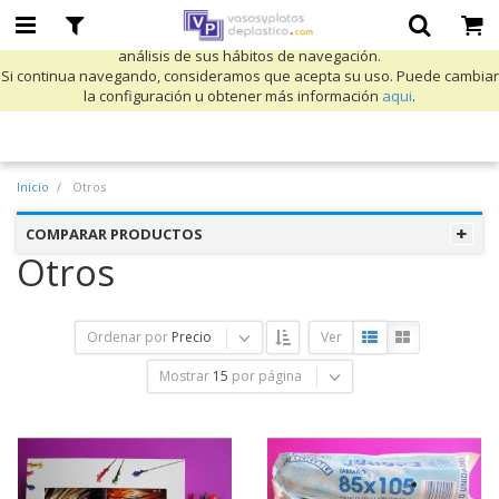
Utilizamos cookies propias y de terceros para mejorar nuestros servicios
y mostrarle publicidad relacionada con sus preferencias mediante el
análisis de sus hábitos de navegación.
Si continua navegando, consideramos que acepta su uso. Puede cambiar
la configuración u obtener más información
aqui
.
Inicio
Otros
COMPARAR PRODUCTOS
Otros
Ordenar por
Precio
Ver
Mostrar
15
por página