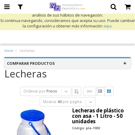
Utilizamos cookies propias y de terceros para mejorar nuestros servicios
y mostrarle publicidad relacionada con sus preferencias mediante el
análisis de sus hábitos de navegación.
Si continua navegando, consideramos que acepta su uso. Puede cambiar
la configuración u obtener más información
aqui
.
Inicio
Lecheras
COMPARAR PRODUCTOS
Lecheras
Ordenar por
Precio
Ver
Mostrar
40
por página
Lecheras de plástico
con asa - 1 Litro - 50
unidades
Código: pla-1002