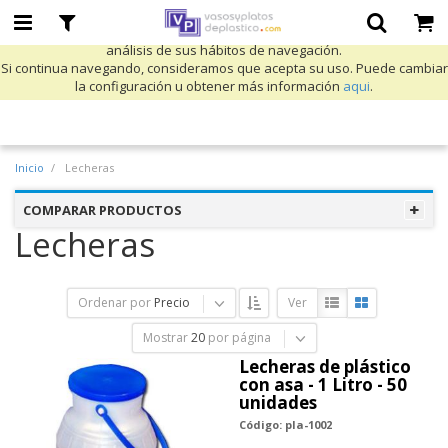
Utilizamos cookies propias y de terceros para mejorar nuestros servicios
y mostrarle publicidad relacionada con sus preferencias mediante el
análisis de sus hábitos de navegación.
Si continua navegando, consideramos que acepta su uso. Puede cambiar
la configuración u obtener más información
aqui
.
Inicio
Lecheras
COMPARAR PRODUCTOS
Lecheras
Ordenar por
Precio
Ver
Mostrar
20
por página
Lecheras de plástico
con asa - 1 Litro - 50
unidades
Código: pla-1002