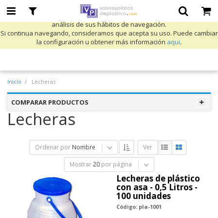
Utilizamos cookies propias y de terceros para mejorar nuestros servicios
y mostrarle publicidad relacionada con sus preferencias mediante el
análisis de sus hábitos de navegación.
Si continua navegando, consideramos que acepta su uso. Puede cambiar
la configuración u obtener más información
aqui
.
Inicio
Lecheras
COMPARAR PRODUCTOS
Lecheras
Ordenar por
Nombre
Ver
Mostrar
20
por página
Lecheras de plástico
con asa - 0,5 Litros -
100 unidades
Código: pla-1001