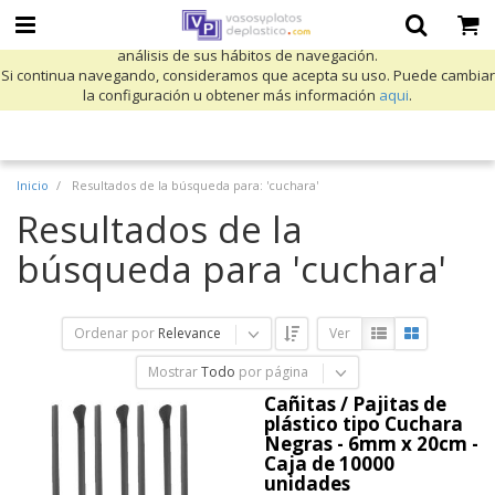
Utilizamos cookies propias y de terceros para mejorar nuestros servicios
y mostrarle publicidad relacionada con sus preferencias mediante el
análisis de sus hábitos de navegación.
Si continua navegando, consideramos que acepta su uso. Puede cambiar
la configuración u obtener más información
aqui
.
Inicio
Resultados de la búsqueda para: 'cuchara'
Resultados de la
búsqueda para 'cuchara'
Ordenar por
Relevance
Ver
Mostrar
Todo
por página
Cañitas / Pajitas de
plástico tipo Cuchara
Negras - 6mm x 20cm -
Caja de 10000
unidades