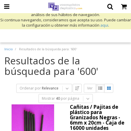
Utilizamos cookies propias y de terceros para mejorar nuestros servicios
y mostrarle publicidad relacionada con sus preferencias mediante el
análisis de sus hábitos de navegación.
Si continua navegando, consideramos que acepta su uso. Puede cambiar
la configuración u obtener más información
aqui
.
Inicio
Resultados de la búsqueda para: '600'
Resultados de la
búsqueda para '600'
Ordenar por
Relevance
Ver
Mostrar
40
por página
Cañitas / Pajitas de
plástico para
Granizados Negras -
6mm x 20cm - Caja de
16000 unidades