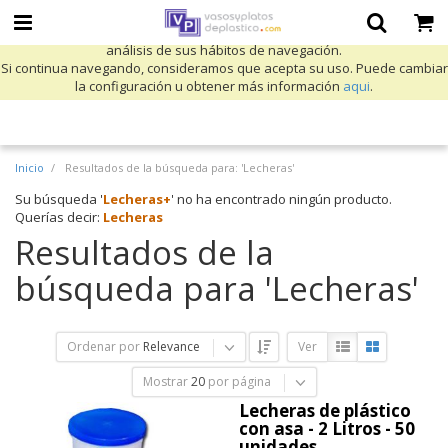
Utilizamos cookies propias y de terceros para mejorar nuestros servicios
y mostrarle publicidad relacionada con sus preferencias mediante el
análisis de sus hábitos de navegación.
Si continua navegando, consideramos que acepta su uso. Puede cambiar
la configuración u obtener más información
aqui
.
Inicio
Resultados de la búsqueda para: 'Lecheras'
Su búsqueda '
Lecheras+
' no ha encontrado ningún producto.
Querías decir:
Lecheras
Resultados de la
búsqueda para 'Lecheras'
Ordenar por
Relevance
Ver
Mostrar
20
por página
Lecheras de plástico
con asa - 2 Litros - 50
unidades