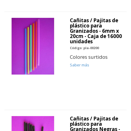
Cañitas / Pajitas de
plástico para
Granizados - 6mm x
20cm - Caja de 16000
unidades
Código: pla-00200
Colores surtidos
Saber más
Cañitas / Pajitas de
plástico para
Granizados Negras -