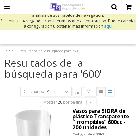
Utilizamos cookies propias y de terceros para mejorar nuestros servicios
y mostrarle publicidad relacionada con sus preferencias mediante el
análisis de sus hábitos de navegación.
Si continua navegando, consideramos que acepta su uso. Puede cambiar
la configuración u obtener más información
aqui
.
Inicio
Resultados de la búsqueda para: '600'
Resultados de la
búsqueda para '600'
Ordenar por
Precio
Ver
Mostrar
20
por página
Vasos para SIDRA de
plástico Transparente
"Irrompibles" 600cc -
200 unidades
Código: pla-5000-1