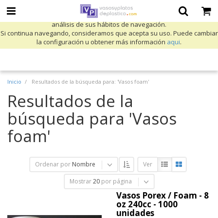
Utilizamos cookies propias y de terceros para mejorar nuestros servicios
y mostrarle publicidad relacionada con sus preferencias mediante el
análisis de sus hábitos de navegación.
Si continua navegando, consideramos que acepta su uso. Puede cambiar
la configuración u obtener más información
aqui
.
Inicio
Resultados de la búsqueda para: 'Vasos foam'
Resultados de la
búsqueda para 'Vasos
foam'
Ordenar por
Nombre
Ver
Mostrar
20
por página
Vasos Porex / Foam - 8
oz 240cc - 1000
unidades