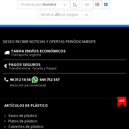
Ordenar por
Nombre
Ver
Mostrar
20
por página
DESEO RECIBIR NOTICIAS Y OFERTAS PERIÓDICAMENTE
TARIFA ENVÍOS ECONÓMICOS
Transporte urgente
PAGOS SEGUROS
Transferencia, Tarjeta y Paypal
96 312 16 56
644 752 547
Atención personalizada
e23
ARTÍCULOS DE PLÁSTICO
Vasos de plástico
Platos de plástico
Cubiertos de plástico