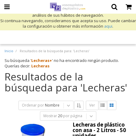
Utilizamos cookies propias y de terceros para mejorar nuestros servicios
y mostrarle publicidad relacionada con sus preferencias mediante el
análisis de sus hábitos de navegación.
Si continua navegando, consideramos que acepta su uso. Puede cambiar
la configuración u obtener más información
aqui
.
Inicio
Resultados de la búsqueda para: 'Lecheras'
Su búsqueda '
Lecheras+
' no ha encontrado ningún producto.
Querías decir:
Lecheras
Resultados de la
búsqueda para 'Lecheras'
Ordenar por
Nombre
Ver
Mostrar
20
por página
Lecheras de plástico
con asa - 2 Litros - 50
unidades