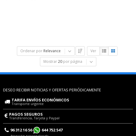
Ordenar por
Relevance
Ver
Mostrar
20
por página
DESEO RECIBIR NOTICIAS Y OFERTAS PERIÓDICAMENTE
TARIFA ENVÍOS ECONÓMICOS
Transporte urgente
PAGOS SEGUROS
Transferencia, Tarjeta y Paypal
96 312 16 56
644 752 547
Atención personalizada