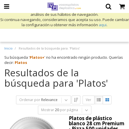
Utilizamos cookies propias y de terceros para mejorar nuestros servicios
y mostrarle publicidad relacionada con sus preferencias mediante el
análisis de sus hábitos de navegación.
Si continua navegando, consideramos que acepta su uso. Puede cambiar
la configuración u obtener más información
aqui
.
Inicio
Resultados de la búsqueda para: 'Platos'
Su búsqueda '
Platos+
' no ha encontrado ningún producto. Querías
decir:
Platos
Resultados de la
búsqueda para 'Platos'
Ordenar por
Relevance
Ver
Mostrar
20
por página
Platos de plástico
blanco 28 cm Premium
- Pizza 500 unidades