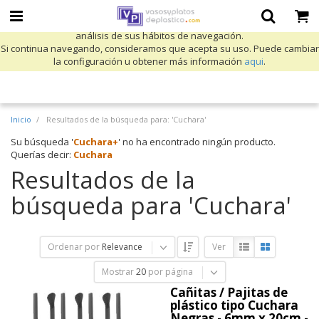
Utilizamos cookies propias y de terceros para mejorar nuestros servicios
y mostrarle publicidad relacionada con sus preferencias mediante el
análisis de sus hábitos de navegación.
Si continua navegando, consideramos que acepta su uso. Puede cambiar
la configuración u obtener más información
aqui
.
Inicio
Resultados de la búsqueda para: 'Cuchara'
Su búsqueda '
Cuchara+
' no ha encontrado ningún producto.
Querías decir:
Cuchara
Resultados de la
búsqueda para 'Cuchara'
Ordenar por
Relevance
Ver
Mostrar
20
por página
Cañitas / Pajitas de
plástico tipo Cuchara
Negras - 6mm x 20cm -