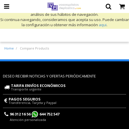
Utilizamos cookies propias y de terceros para mejorar nuestros servicios
y mostrarle publicidad relacionada con sus preferencias mediante el
análisis de sus hábitos de navegación.
Si continua navegando, consideramos que acepta su uso. Puede cambiar
la configuración u obtener más información
aqui
.
Home
Compare Products
DESEO RECIBIR NOTICIAS Y OFERTAS PERIÓDICAMENTE
TARIFA ENVÍOS ECONÓMICOS
Transporte urgente
PAGOS SEGUROS
Transferencia, Tarjeta y Paypal
96 312 16 56
644 752 547
Atención personalizada